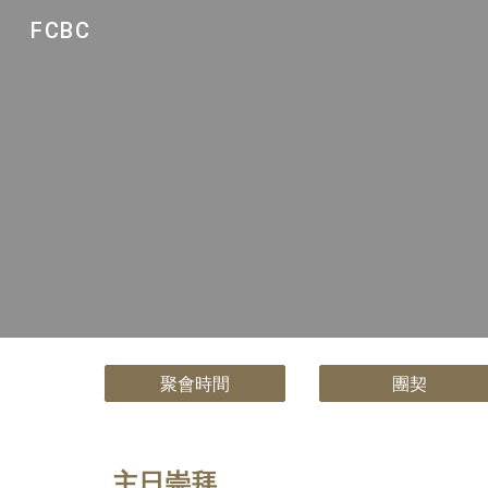
FCBC
Sk
聚會時間
團契
主日崇拜