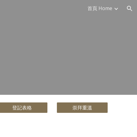
首頁 Home
ion
登記表格
崇拜重溫